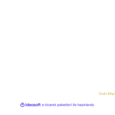
Paketleme & Aksesuar
İade & Değişim
İlham Köşesi
Organizasyon Fikirleri
 Çerez Politikası
Hediyelik Önerileri
ibi
 kartı bilgileriniz 256bit SSL sertifikası ile korunmaktadır..
Dodo Biliş
ile
ideasoft
e-
hazırlandı.
ticaret
paketleri