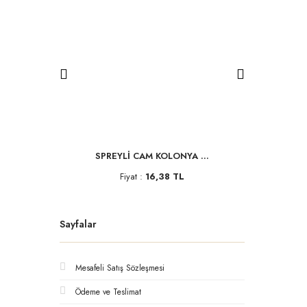
D.
SPREYLİ CAM KOLONYA ...
ISLAK
L
Fiyat :
16,38 TL
F
Sayfalar
Mesafeli Satış Sözleşmesi
Ödeme ve Teslimat