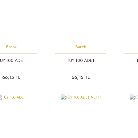
Barok
Barok
ÜY 100 ADET
TÜY 100 ADET
 MENEKŞE PATLIC ...
GÜMÜŞ TOZ SİM 25 GR.
iyat :
126,00 TL
Fiyat :
50,40 TL
66,15 TL
66,15 TL