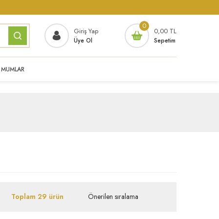
0
Giriş Yap
0,00 TL
Üye Ol
Sepetim
MUMLAR
Toplam 29 ürün