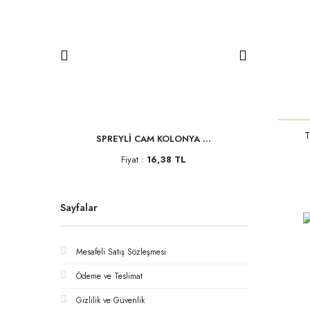
T
D.
SPREYLİ CAM KOLONYA ...
ISLAK
L
Fiyat :
16,38 TL
F
Sayfalar
Mesafeli Satış Sözleşmesi
Ödeme ve Teslimat
Gizlilik ve Güvenlik