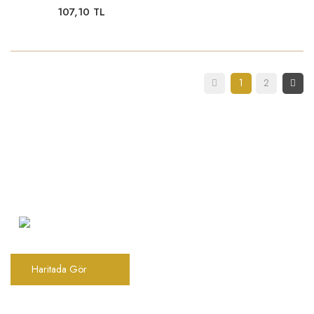
107,10 TL
1
2
Şarkhan Cadde Dükkan,
Tahtakale, Vasıf Çınar Cd. 17B, 34116
Fatih/İstanbul
Haritada Gör