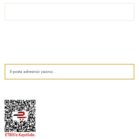
İlham Köşesi
E-Bülten
Kampanya ve fırsatlardan haberdar olun!