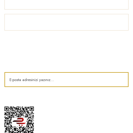
Yardım
İlham Köşesi
E-Bülten
Kampanya ve fırsatlardan haberdar olun!