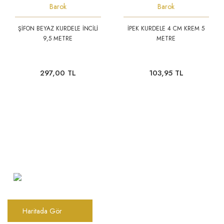
Barok
Barok
ŞİFON BEYAZ KURDELE İNCİLİ
İPEK KURDELE 4 CM KREM 5
9,5 METRE
METRE
297,00 TL
103,95 TL
Şarkhan Cadde Dükkan,
Tahtakale, Vasıf Çınar Cd. 17B, 34116
Fatih/İstanbul
Haritada Gör