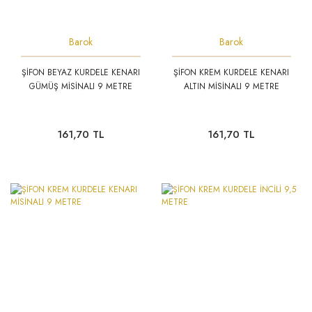
PELUŞ AYICIK
KUMAŞLAR
Barok
Barok
POLYESTER BİBLOLAR
METAL MODELLER
ŞİFON BEYAZ KURDELE KENARI
ŞİFON KREM KURDELE KENARI
TÜYLER
SABUNLAR
GÜMÜŞ MİSİNALI 9 METRE
ALTIN MİSİNALI 9 METRE
YELPAZELER
161,70 TL
161,70 TL