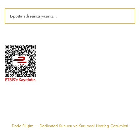
1974'den bu zamana.. ® Barok Bonbon | Tüm hakları saklıdır. Kredi kartı
bilgileriniz 256bit SSL sertifikası ile korunmaktadır..
Dodo Bilişim — Dedicated Sunucu ve Kurumsal Hosting Çözümleri