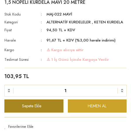
1,5 NOPELİ KURDELA MAVİ 20 METRE
Stok Kodu
MAJ-022 MAVİ
Kategori
ALTERNATİF KURDELELER
,
KETEN KURDELA
Fiyat
94,50 TL + KDV
Havale
91,67 TL + KDV (%3,00 havale indirimi)
Kargo
⚠️ Kargo alıcıya aittir
Teslimat Süresi
⚠️ 1 İş Günü İçinde Kargoya Verilir
103,95 TL
Sepete Ekle
HEMEN AL