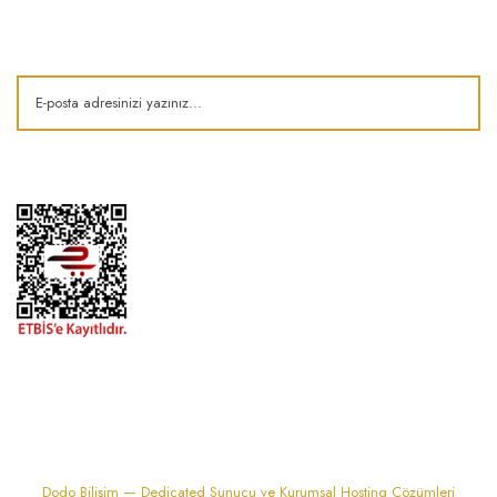
Kampanya ve fırsatlardan haberdar olun!
1974'den bu zamana.. ® Barok Bonbon | Tüm hakları saklıdır. Kredi kartı
bilgileriniz 256bit SSL sertifikası ile korunmaktadır..
Dodo Bilişim — Dedicated Sunucu ve Kurumsal Hosting Çözümleri