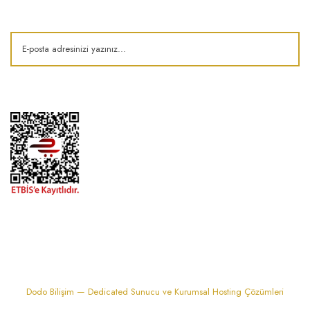
Kampanya ve fırsatlardan haberdar olun!
1974'den bu zamana.. ® Barok Bonbon | Tüm hakları saklıdır. Kredi kartı
bilgileriniz 256bit SSL sertifikası ile korunmaktadır..
Dodo Bilişim — Dedicated Sunucu ve Kurumsal Hosting Çözümleri