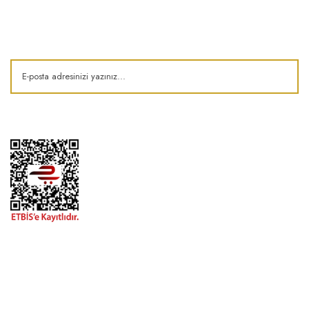
Kampanya ve fırsatlardan haberdar olun!
1974'den bu zamana.. ® Barok Bonbon | Tüm hakları saklıdır. Kredi kartı
bilgileriniz 256bit SSL sertifikası ile korunmaktadır..