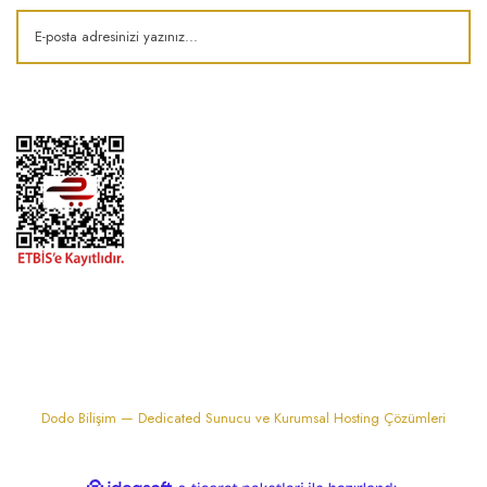
1974'den bu zamana.. ® Barok Bonbon | Tüm hakları saklıdır. Kredi kartı
bilgileriniz 256bit SSL sertifikası ile korunmaktadır..
Dodo Bilişim — Dedicated Sunucu ve Kurumsal Hosting Çözümleri