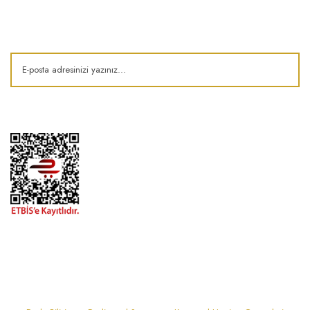
Kampanya ve fırsatlardan haberdar olun!
1974'den bu zamana.. ® Barok Bonbon | Tüm hakları saklıdır. Kredi kartı
bilgileriniz 256bit SSL sertifikası ile korunmaktadır..