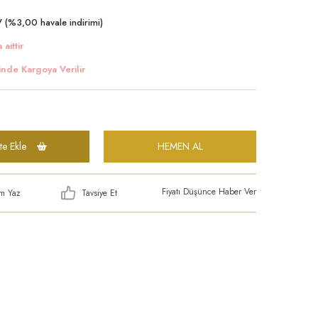
 (%3,00 havale indirimi)
 aittir
inde Kargoya Verilir
te Ekle
HEMEN AL
Fiyatı Düşünce Haber Ver
m Yaz
Tavsiye Et