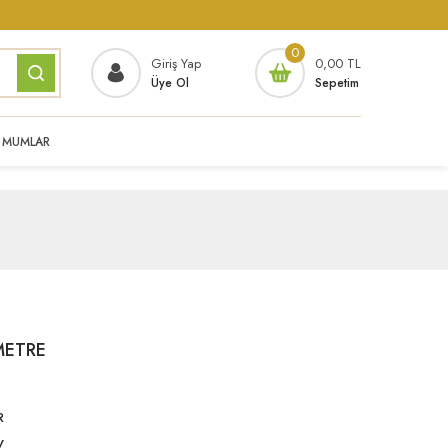
0
Giriş Yap
0,00 TL
Üye Ol
Sepetim
MUMLAR
METRE
R
V