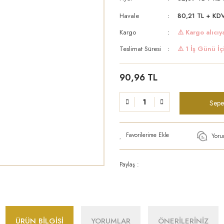
Havale
80,21 TL + KDV
Kargo
⚠️ Kargo alıcıya
Teslimat Süresi
⚠️ 1 İş Günü İç
90,96 TL
Sepe
Yoru
Paylaş :
ÜRÜN BİLGİSİ
YORUMLAR
ÖNERİLERİNİZ