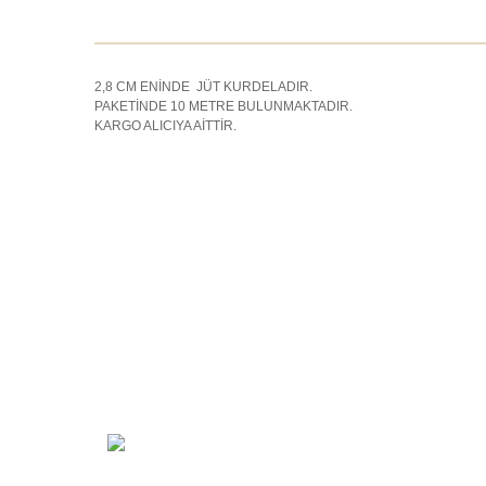
2,8 CM ENİNDE JÜT KURDELADIR.
PAKETİNDE 10 METRE BULUNMAKTADIR.
KARGO ALICIYA AİTTİR.
Kurumsa
Hakkımız
Vizyon
Şarkhan Cadde Dükkan,