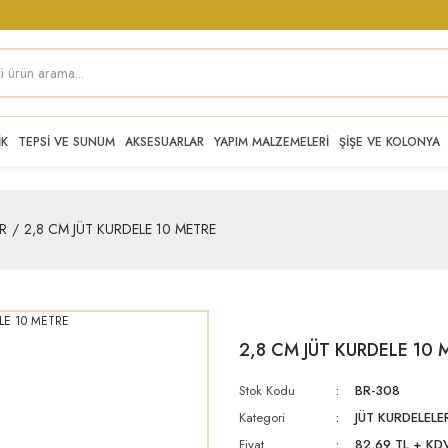
İK
TEPSİ VE SUNUM
AKSESUARLAR
YAPIM MALZEMELERİ
ŞİŞE VE KOLONYA
R
2,8 CM JÜT KURDELE 10 METRE
2,8 CM JÜT KURDELE 10 
Stok Kodu
BR-308
Kategori
JÜT KURDELELE
Fiyat
82,69 TL + KD