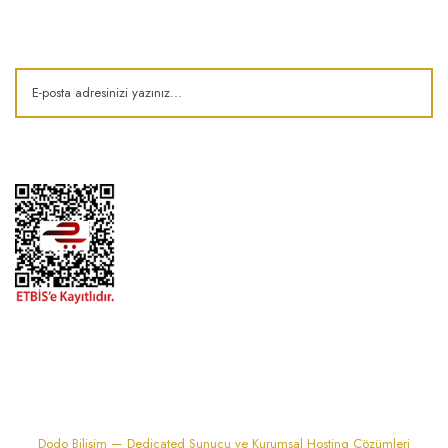
Kampanya ve fırsatlardan haberdar olun!
1974'den bu zamana.. ® Barok Bonbon | Tüm hakları saklıdır. Kredi kartı
bilgileriniz 256bit SSL sertifikası ile korunmaktadır..
Dodo Bilişim — Dedicated Sunucu ve Kurumsal Hosting Çözümleri