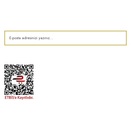
E-Bülten
Kampanya ve fırsatlardan haberdar olun!
1974'den bu zamana.. ® Barok Bonbon | Tüm hakları saklıdır. Kredi kartı
bilgileriniz 256bit SSL sertifikası ile korunmaktadır..