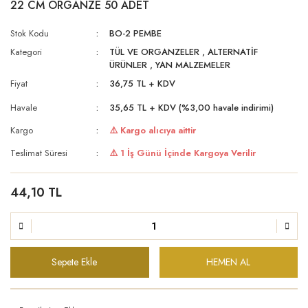
22 CM ORGANZE 50 ADET
Stok Kodu
BO-2 PEMBE
Kategori
TÜL VE ORGANZELER
,
ALTERNATİF
ÜRÜNLER
,
YAN MALZEMELER
Fiyat
36,75 TL + KDV
Havale
35,65 TL + KDV (%3,00 havale indirimi)
Kargo
⚠️ Kargo alıcıya aittir
Teslimat Süresi
⚠️ 1 İş Günü İçinde Kargoya Verilir
44,10 TL
Sepete Ekle
HEMEN AL