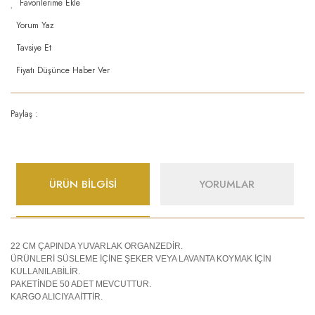
Yorum Yaz
Tavsiye Et
Fiyatı Düşünce Haber Ver
Paylaş :
ÜRÜN BİLGİSİ
YORUMLAR
22 CM ÇAPINDA YUVARLAK ORGANZEDİR.
ÜRÜNLERİ SÜSLEME İÇİNE ŞEKER VEYA LAVANTA KOYMAK İÇİN
KULLANILABİLİR.
PAKETİNDE 50 ADET MEVCUTTUR.
KARGO ALICIYA AİTTİR.