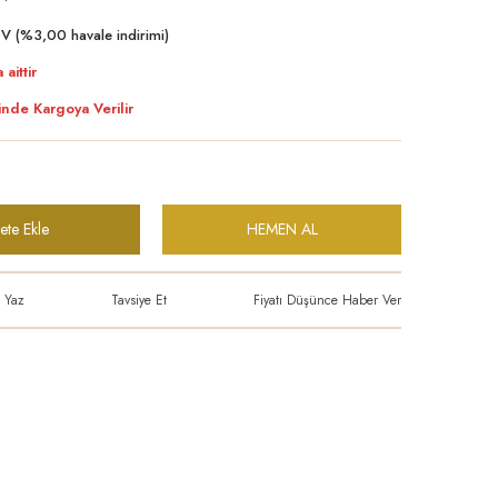
V (%3,00 havale indirimi)
 aittir
inde Kargoya Verilir
ete Ekle
HEMEN AL
 Yaz
Tavsiye Et
Fiyatı Düşünce Haber Ver