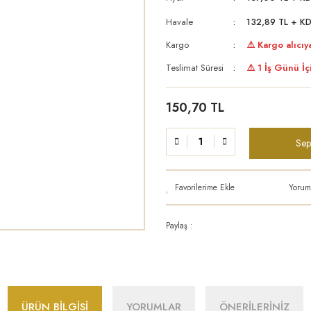
Havale
132,89 TL + KD
Kargo
⚠️ Kargo alıcıya
Teslimat Süresi
⚠️ 1 İş Günü İç
150,70 TL
Sep
Yorum
Paylaş :
ÜRÜN BİLGİSİ
YORUMLAR
ÖNERİLERİNİZ