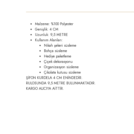
Malzeme: %100 Polyester
Genişlik: 4 CM
Uzunluk: 9,5 METRE
Kullanım Alanları:
Nikah şekeri süsleme
Bohça süsleme
Hediye paketleme
Çiçek dekorasyonu
Organizasyon süsleme
Çikolata kutusu süsleme
ŞİFON KURDELA 4 CM ENİNDEDİR.
RULOSUNDA 9,5 METRE BULUNMAKTADIR.
KARGO ALICIYA AİTTİR.