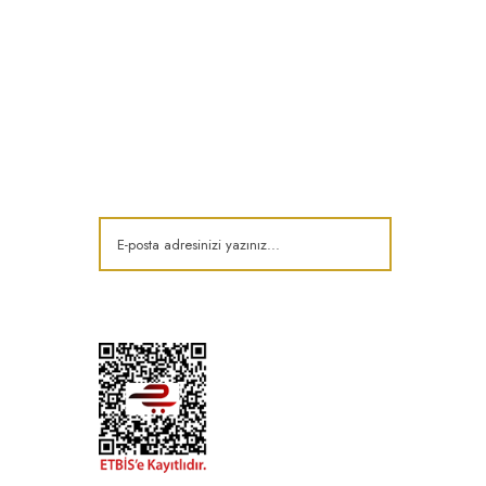
E-Bülten
Kampanya ve fırsatlardan haberdar olun!
t
k