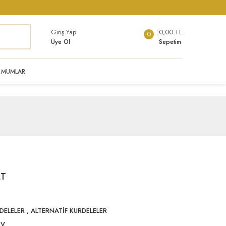
Giriş Yap
0,00 TL
0
Üye Ol
Sepetim
MUMLAR
MT
DELELER
,
ALTERNATİF KURDELELER
DV