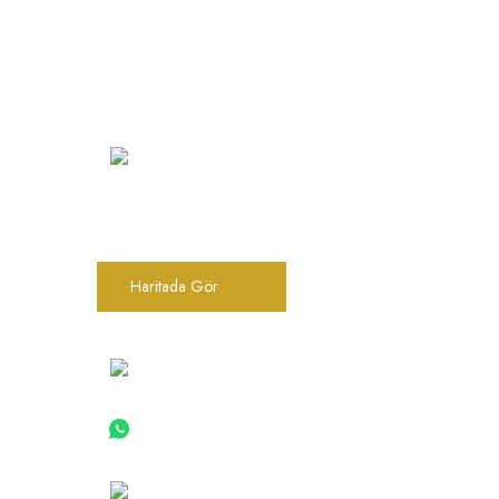
Kurumsa
Hakkımız
Vizyon
Şarkhan Cadde Dükkan,
Tahtakale, Vasıf Çınar Cd. 17B, 34116
Misyon
Fatih/İstanbul
İletişim
Haritada Gör
Yardım
0(212) 522 06 22
K.V.K.K
0 (533) 030 96 97
Gizlilik ve
Sipariş Tak
info@barokbonbon.com.tr