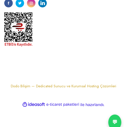
1974'den bu zamana.. ® Barok Bonbon | Tüm hakları saklıdır. Kredi kartı
bilgileriniz 256bit SSL sertifikası ile korunmaktadır..
Dodo Bilişim — Dedicated Sunucu ve Kurumsal Hosting Çözümleri
ile
ideasoft
e-
hazırlandı.
ticaret
paketleri
💬