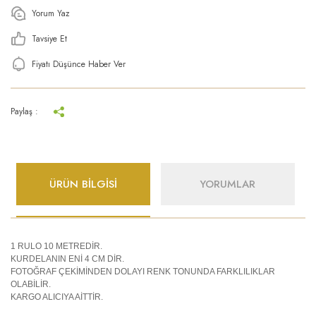
Yorum Yaz
Tavsiye Et
Fiyatı Düşünce Haber Ver
Paylaş :
ÜRÜN BİLGİSİ
YORUMLAR
1 RULO 10 METREDİR.
KURDELANIN ENİ 4 CM DİR.
FOTOĞRAF ÇEKİMİNDEN DOLAYI RENK TONUNDA FARKLILIKLAR
OLABİLİR.
KARGO ALICIYA AİTTİR.