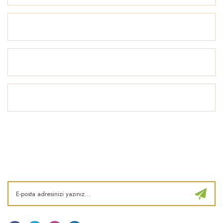
Alışveriş
Yardım
İlham Köşesi
E-Bülten
Kampanya ve fırsatlardan haberdar olun!