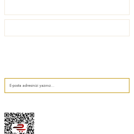
Yardım
İlham Köşesi
E-Bülten
Kampanya ve fırsatlardan haberdar olun!