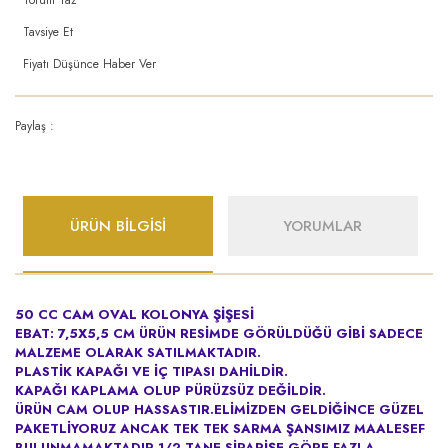
Tavsiye Et
Fiyatı Düşünce Haber Ver
Paylaş :
ÜRÜN BİLGİSİ
YORUMLAR
50 CC CAM OVAL KOLONYA ŞİŞESİ
EBAT: 7,5X5,5 CM
ÜRÜN RESİMDE GÖRÜLDÜĞÜ GİBİ SADECE
MALZEME OLARAK SATILMAKTADIR.
PLASTİK KAPAĞI VE İÇ TIPASI DAHİLDİR.
KAPAĞI KAPLAMA OLUP PÜRÜZSÜZ DEĞİLDİR.
ÜRÜN CAM OLUP HASSASTIR.ELİMİZDEN GELDİĞİNCE GÜZEL
PAKETLİYORUZ ANCAK TEK TEK SARMA ŞANSIMIZ MAALESEF
BULUNMAMAKTADIR.1/2 TANE SİPARİŞE GÖRE FAZLA