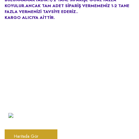
KOYULUR.ANCAK TAM ADET SİPARİŞ VERMEMENİZ 1-2 TANE
FAZLA VERMENİZİ TAVSİYE EDERİZ..
KARGO ALICIYA AİTTİR.
Şarkhan Cadde Dükkan,
Tahtakale, Vasıf Çınar Cd. 17B, 34116
Fatih/İstanbul
Haritada Gör