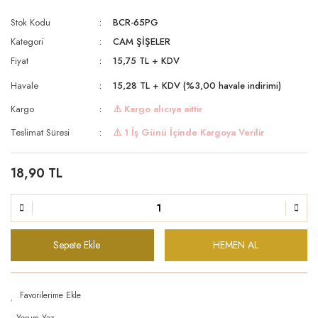
Stok Kodu
BCR-65PG
Kategori
CAM ŞİŞELER
Fiyat
15,75 TL + KDV
Havale
15,28 TL + KDV (%3,00 havale indirimi)
Kargo
⚠️ Kargo alıcıya aittir
Teslimat Süresi
⚠️ 1 İş Günü İçinde Kargoya Verilir
18,90 TL
Sepete Ekle
HEMEN AL
Yorum Yaz