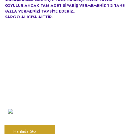
KOYULUR.ANCAK TAM ADET SİPARİŞ VERMEMENİZ 1-2 TANE
FAZLA VERMENİZİ TAVSİYE EDERİZ..
KARGO ALICIYA AİTTİR.
Şarkhan Cadde Dükkan,
Tahtakale, Vasıf Çınar Cd. 17B, 34116
Fatih/İstanbul
Haritada Gör