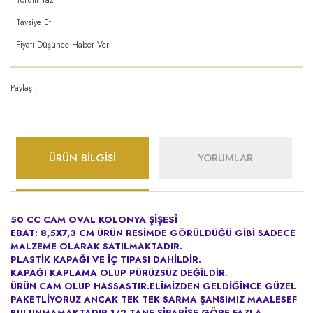
Tavsiye Et
Fiyatı Düşünce Haber Ver
Paylaş :
ÜRÜN BİLGİSİ
YORUMLAR
50 CC CAM OVAL KOLONYA ŞİŞESİ
EBAT: 8,5X7,3 CM
ÜRÜN RESİMDE GÖRÜLDÜĞÜ GİBİ SADECE
MALZEME OLARAK SATILMAKTADIR.
PLASTİK KAPAĞI VE İÇ TIPASI DAHİLDİR.
KAPAĞI KAPLAMA OLUP PÜRÜZSÜZ DEĞİLDİR.
ÜRÜN CAM OLUP HASSASTIR.ELİMİZDEN GELDİĞİNCE GÜZEL
PAKETLİYORUZ ANCAK TEK TEK SARMA ŞANSIMIZ MAALESEF
BULUNMAMAKTADIR.1/2 TANE SİPARİŞE GÖRE FAZLA