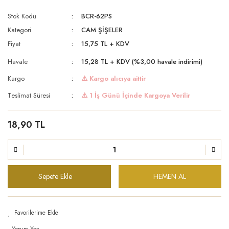
Stok Kodu
BCR-62PS
Kategori
CAM ŞİŞELER
Fiyat
15,75 TL + KDV
Havale
15,28 TL + KDV (%3,00 havale indirimi)
Kargo
⚠️ Kargo alıcıya aittir
Teslimat Süresi
⚠️ 1 İş Günü İçinde Kargoya Verilir
18,90 TL
Sepete Ekle
HEMEN AL
Yorum Yaz