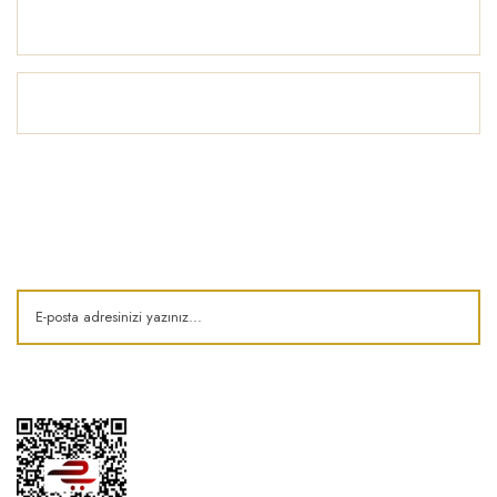
Yardım
İlham Köşesi
E-Bülten
Kampanya ve fırsatlardan haberdar olun!