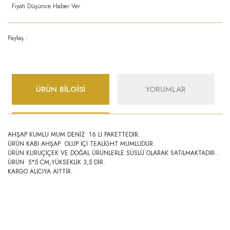
Fiyatı Düşünce Haber Ver
Paylaş :
ÜRÜN BİLGİSİ
YORUMLAR
AHŞAP KUMLU MUM DENİZ 16 LI PAKETTEDİR.
ÜRÜN KABI AHŞAP OLUP İÇİ TEALİGHT MUMLUDUR.
ÜRÜN KURUÇİÇEK VE DOĞAL ÜRÜNLERLE SÜSLÜ OLARAK SATILMAKTADIR..
ÜRÜN 5*5 CM,YÜKSEKLİK 3,5 DİR.
KARGO ALICIYA AİTTİR.