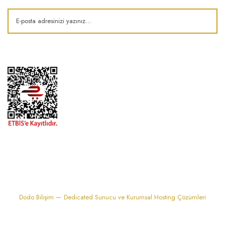
1974'den bu zamana.. ® Barok Bonbon | Tüm hakları saklıdır. Kredi kartı
bilgileriniz 256bit SSL sertifikası ile korunmaktadır..
Dodo Bilişim — Dedicated Sunucu ve Kurumsal Hosting Çözümleri