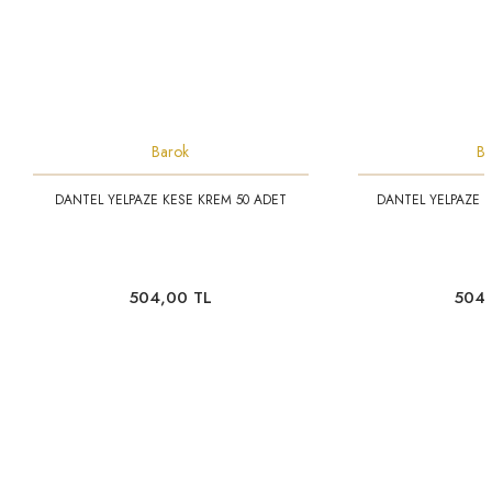
Barok
Ba
DANTEL YELPAZE KESE KREM 50 ADET
DANTEL YELPAZE K
504,00 TL
504,