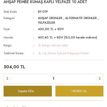
AHŞAP PEMBE KUMAŞ KAPLI YELPAZE 10 ADET
Stok Kodu
BY-01P
Kategori
AHŞAP ÜRÜNLER
,
ALTERNATİF ÜRÜNLER
,
YELPAZELER
Fiyat
420,00 TL + KDV
Havale
407,40 TL + KDV (%3,00 havale indirimi)
Kargo
⚠️ Kargo alıcıya aittir
Teslimat Süresi
⚠️ 1 İş Günü İçinde Kargoya Verilir
504,00 TL
Sepete Ekle
HEMEN AL