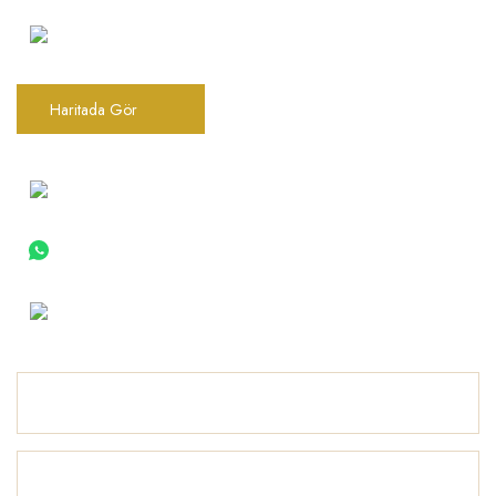
Şarkhan Cadde Dükkan,
Tahtakale, Vasıf Çınar Cd. 17B, 34116
Fatih/İstanbul
Haritada Gör
0(212) 522 06 22
0 (533) 030 96 97
info@barokbonbon.com.tr
Kurumsal
Ürünler