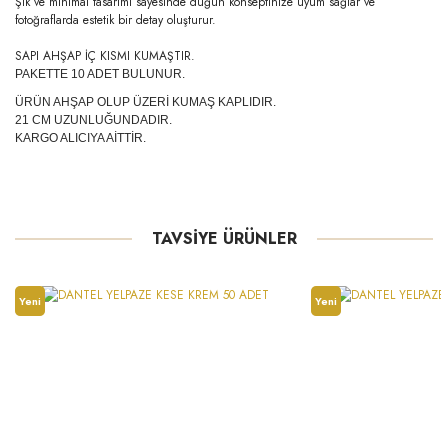
Şık ve minimal tasarımı sayesinde düğün konseptinize uyum sağlar ve
fotoğraflarda estetik bir detay oluşturur.
SAPI AHŞAP İÇ KISMI KUMAŞTIR.
PAKETTE 10 ADET BULUNUR.
ÜRÜN AHŞAP OLUP ÜZERİ KUMAŞ KAPLIDIR.
21 CM UZUNLUĞUNDADIR.
KARGO ALICIYA AİTTİR.
TAVSİYE ÜRÜNLER
Yeni
Yeni