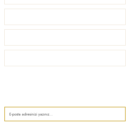
Alışveriş
Yardım
İlham Köşesi
E-Bülten
Kampanya ve fırsatlardan haberdar olun!