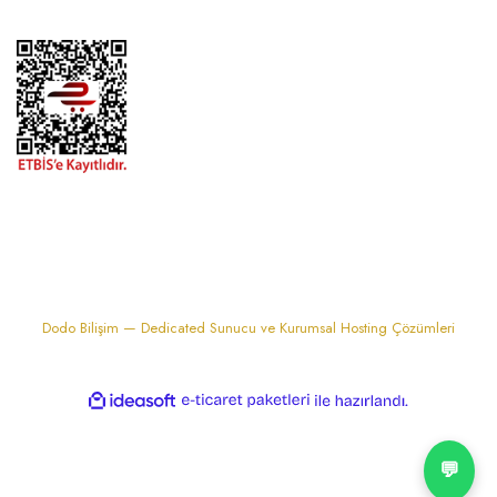
1974'den bu zamana.. ® Barok Bonbon | Tüm hakları saklıdır. Kredi kartı
bilgileriniz 256bit SSL sertifikası ile korunmaktadır..
Dodo Bilişim — Dedicated Sunucu ve Kurumsal Hosting Çözümleri
ile
ideasoft
e-
hazırlandı.
ticaret
paketleri
💬