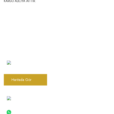
KARGO ALICIYA AİTTİR.
Şarkhan Cadde Dükkan,
Tahtakale, Vasıf Çınar Cd. 17B, 34116
Fatih/İstanbul
Haritada Gör
0(212) 522 06 22
0 (533) 030 96 97