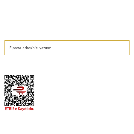
E-Bülten
Kampanya ve fırsatlardan haberdar olun!
1974'den bu zamana.. ® Barok Bonbon | Tüm hakları saklıdır. Kredi kartı