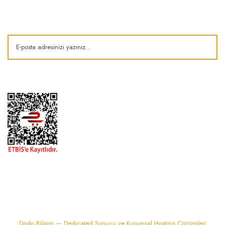
Kampanya ve fırsatlardan haberdar olun!
1974'den bu zamana.. ® Barok Bonbon | Tüm hakları saklıdır. Kredi kartı
bilgileriniz 256bit SSL sertifikası ile korunmaktadır..
Dodo Bilişim — Dedicated Sunucu ve Kurumsal Hosting Çözümleri