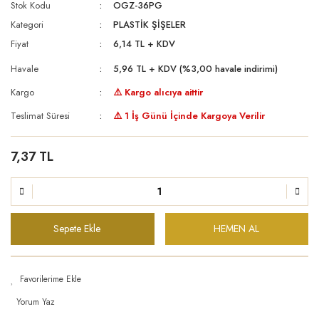
Stok Kodu
OGZ-36PG
Kategori
PLASTİK ŞİŞELER
Fiyat
6,14 TL + KDV
Havale
5,96 TL + KDV (%3,00 havale indirimi)
Kargo
⚠️ Kargo alıcıya aittir
Teslimat Süresi
⚠️ 1 İş Günü İçinde Kargoya Verilir
7,37 TL
Sepete Ekle
HEMEN AL
Yorum Yaz