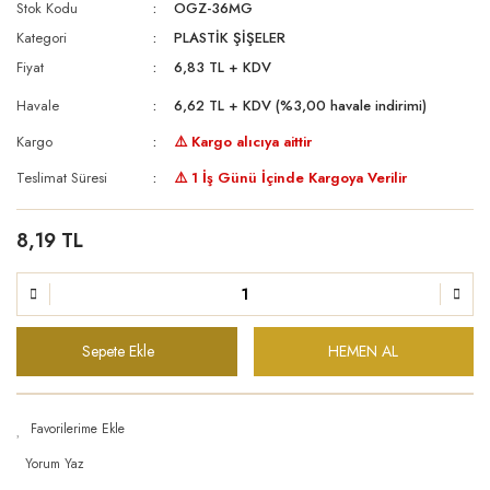
Stok Kodu
OGZ-36MG
Kategori
PLASTİK ŞİŞELER
Fiyat
6,83 TL + KDV
Havale
6,62 TL + KDV (%3,00 havale indirimi)
Kargo
⚠️ Kargo alıcıya aittir
Teslimat Süresi
⚠️ 1 İş Günü İçinde Kargoya Verilir
8,19 TL
Sepete Ekle
HEMEN AL
Yorum Yaz