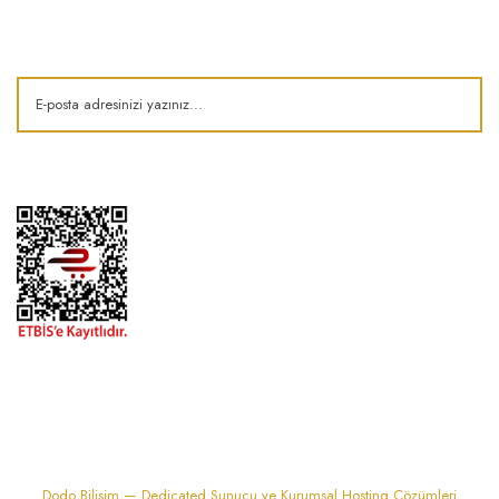
Kampanya ve fırsatlardan haberdar olun!
1974'den bu zamana.. ® Barok Bonbon | Tüm hakları saklıdır. Kredi kartı
bilgileriniz 256bit SSL sertifikası ile korunmaktadır..
Dodo Bilişim — Dedicated Sunucu ve Kurumsal Hosting Çözümleri