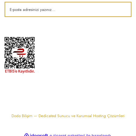
1974'den bu zamana.. ® Barok Bonbon | Tüm hakları saklıdır. Kredi kartı
bilgileriniz 256bit SSL sertifikası ile korunmaktadır..
Dodo Bilişim — Dedicated Sunucu ve Kurumsal Hosting Çözümleri
ile
ideasoft
e-