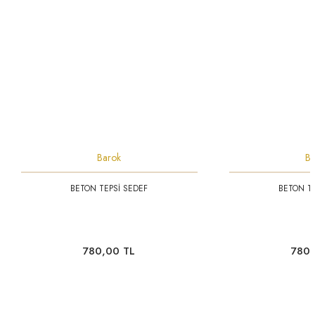
Barok
Ba
BETON TEPSİ SEDEF
BETON TE
780,00 TL
780,