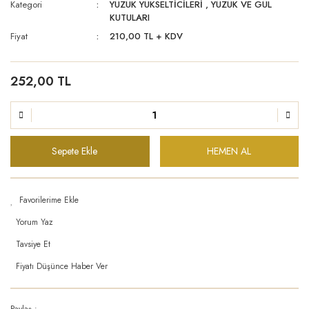
Kategori
YÜZÜK YÜKSELTİCİLERİ
,
YÜZÜK VE GÜL
KUTULARI
Fiyat
210,00 TL + KDV
252,00 TL
Sepete Ekle
HEMEN AL
Yorum Yaz
Tavsiye Et
Fiyatı Düşünce Haber Ver
Paylaş :