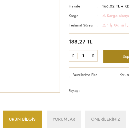
Havale
166,02 TL + KD
Kargo
⚠️ Kargo alıcıya
Teslimat Süresi
⚠️ 1 İş Günü İç
188,27 TL
Sep
Yorum
Paylaş :
ÜRÜN BİLGİSİ
YORUMLAR
ÖNERİLERİNİZ