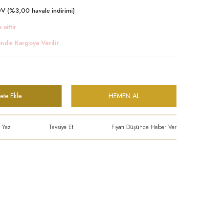
V (%3,00 havale indirimi)
 aittir
inde Kargoya Verilir
ete Ekle
HEMEN AL
 Yaz
Tavsiye Et
Fiyatı Düşünce Haber Ver