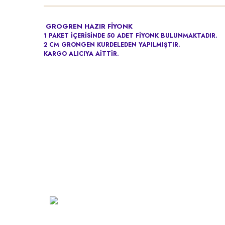
GROGREN
HAZIR FİYONK
1 PAKET İÇERİSİNDE 50 ADET FİYONK BULUNMAKTADIR.
2 CM GRONGEN KURDELEDEN YAPILMIŞTIR.
KARGO ALICIYA AİTTİR.
Kurumsa
Hakkımız
Vizyon
Şarkhan Cadde Dükkan,