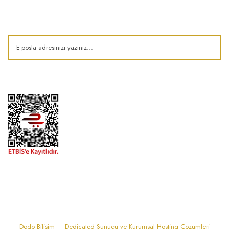
Kampanya ve fırsatlardan haberdar olun!
1974'den bu zamana.. ® Barok Bonbon | Tüm hakları saklıdır. Kredi kartı
bilgileriniz 256bit SSL sertifikası ile korunmaktadır..
Dodo Bilişim — Dedicated Sunucu ve Kurumsal Hosting Çözümleri