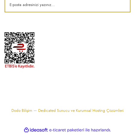
1974'den bu zamana.. ® Barok Bonbon | Tüm hakları saklıdır. Kredi kartı
bilgileriniz 256bit SSL sertifikası ile korunmaktadır..
Dodo Bilişim — Dedicated Sunucu ve Kurumsal Hosting Çözümleri
ile
ideasoft
e-