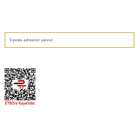
E-Bülten
Kampanya ve fırsatlardan haberdar olun!
1974'den bu zamana.. ® Barok Bonbon | Tüm hakları saklıdır. Kredi kartı
bilgileriniz 256bit SSL sertifikası ile korunmaktadır..