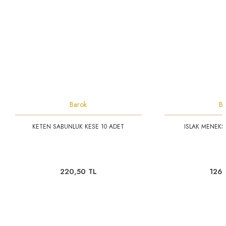
Barok
Ba
KETEN SABUNLUK KESE 10 ADET
ISLAK MENEKŞ
220,50 TL
126,