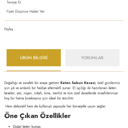
Tavsiye Et
Fiyatı Düşünce Haber Ver
Paylaş :
ÜRÜN BİLGİSİ
YORUMLAR
Doğallığı ve zarafeti bir araya getiren
Keten Sabun Kesesi
, özel günleriniz
için şık ve anlamlı bir hediye alternatifi sunar. El işçiliği ile hazırlanan keten
keseler; söz, nişan, nikah, kına, mevlüt ve tüm özel davetlerde misafirlerinize
hoş bir hatıra bırakmanız için ideal bir tercihtir.
Hem dekoratif hem de kullanışlı yapısıyla her konseptle uyum sağlar.
Öne Çıkan Özellikler
Doğal keten kumaş