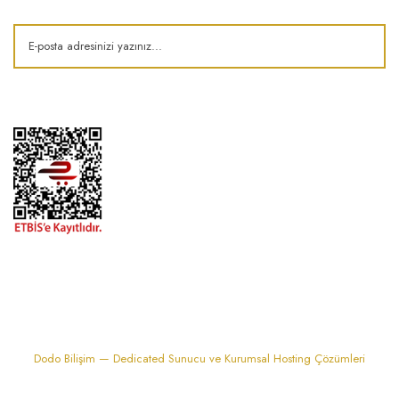
1974'den bu zamana.. ® Barok Bonbon | Tüm hakları saklıdır. Kredi kartı
bilgileriniz 256bit SSL sertifikası ile korunmaktadır..
Dodo Bilişim — Dedicated Sunucu ve Kurumsal Hosting Çözümleri