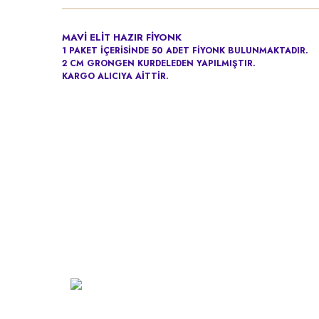
MAVİ ELİT
HAZIR FİYONK
1 PAKET İÇERİSİNDE 50 ADET FİYONK BULUNMAKTADIR.
2 CM GRONGEN KURDELEDEN YAPILMIŞTIR.
KARGO ALICIYA AİTTİR.
Kurumsa
Hakkımız
Vizyon
Şarkhan Cadde Dükkan,