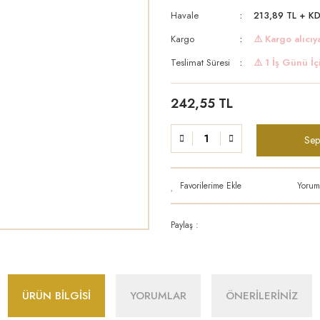
Havale
213,89 TL + KD
Kargo
⚠️ Kargo alıcıya
Teslimat Süresi
⚠️ 1 İş Günü İç
242,55 TL
Sep
Yorum
Paylaş :
ÜRÜN BİLGİSİ
YORUMLAR
ÖNERİLERİNİZ