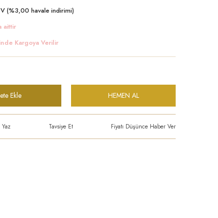
V (%3,00 havale indirimi)
 aittir
inde Kargoya Verilir
ete Ekle
HEMEN AL
 Yaz
Tavsiye Et
Fiyatı Düşünce Haber Ver