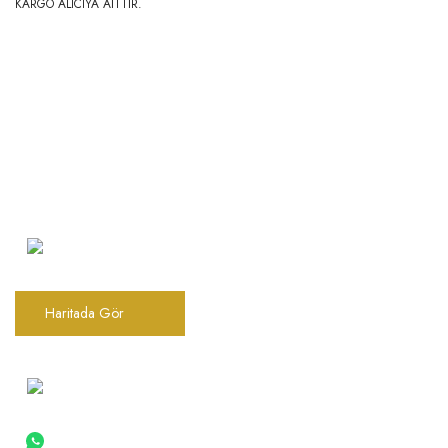
KARGO ALICIYA AİTTİR.
Şarkhan Cadde Dükkan,
Tahtakale, Vasıf Çınar Cd. 17B, 34116
Fatih/İstanbul
Haritada Gör
0(212) 522 06 22
0 (533) 030 96 97