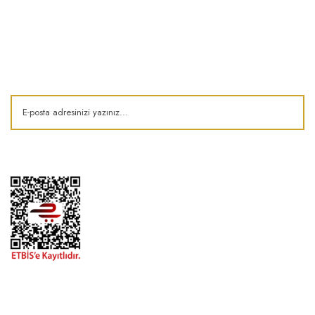
E-Bülten
Kampanya ve fırsatlardan haberdar olun!
1974'den bu zamana.. ® Barok Bonbon | Tüm hakları saklıdır. Kredi kartı