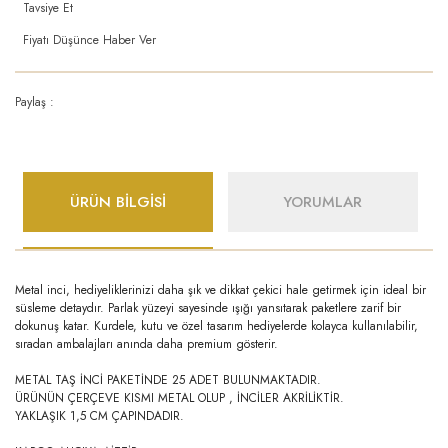
Tavsiye Et
Fiyatı Düşünce Haber Ver
Paylaş :
ÜRÜN BİLGİSİ
YORUMLAR
Metal inci, hediyeliklerinizi daha şık ve dikkat çekici hale getirmek için ideal bir
süsleme detaydır. Parlak yüzeyi sayesinde ışığı yansıtarak paketlere zarif bir
dokunuş katar. Kurdele, kutu ve özel tasarım hediyelerde kolayca kullanılabilir,
sıradan ambalajları anında daha premium gösterir.
METAL TAŞ İNCİ PAKETİNDE 25 ADET BULUNMAKTADIR.
ÜRÜNÜN ÇERÇEVE KISMI METAL OLUP , İNCİLER AKRİLİKTİR.
YAKLAŞIK 1,5 CM ÇAPINDADIR.