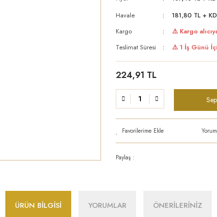
Havale
181,80 TL + KD
Kargo
⚠️ Kargo alıcıya
Teslimat Süresi
⚠️ 1 İş Günü İç
224,91 TL
Sep
Yorum
Paylaş :
ÜRÜN BİLGİSİ
YORUMLAR
ÖNERİLERİNİZ