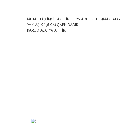
METAL TAŞ İNCİ PAKETİNDE 25 ADET BULUNMAKTADIR.
YAKLAŞIK 1,5 CM ÇAPINDADIR.
KARGO ALICIYA AİTTİR.
Kurumsa
Hakkımız
Vizyon
Şarkhan Cadde Dükkan,
Tahtakale, Vasıf Çınar Cd. 17B, 34116