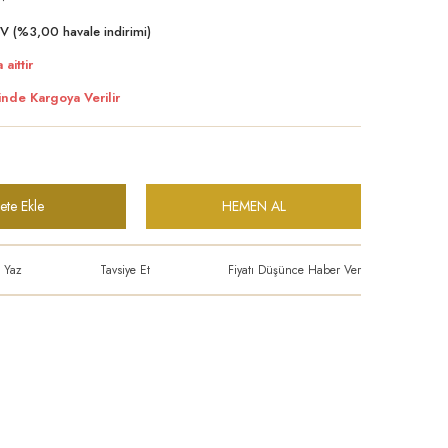
V (%3,00 havale indirimi)
 aittir
inde Kargoya Verilir
ete Ekle
HEMEN AL
 Yaz
Tavsiye Et
Fiyatı Düşünce Haber Ver