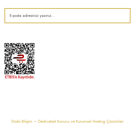
1974'den bu zamana.. ® Barok Bonbon | Tüm hakları saklıdır. Kredi kartı
bilgileriniz 256bit SSL sertifikası ile korunmaktadır..
Dodo Bilişim — Dedicated Sunucu ve Kurumsal Hosting Çözümleri