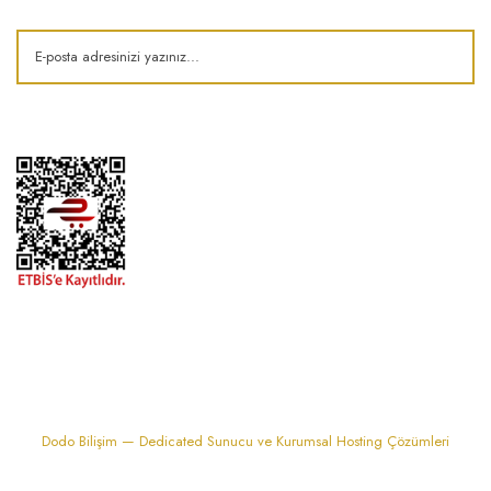
1974'den bu zamana.. ® Barok Bonbon | Tüm hakları saklıdır. Kredi kartı
bilgileriniz 256bit SSL sertifikası ile korunmaktadır..
Dodo Bilişim — Dedicated Sunucu ve Kurumsal Hosting Çözümleri