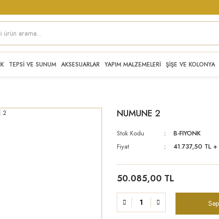
İK
TEPSİ VE SUNUM
AKSESUARLAR
YAPIM MALZEMELERİ
ŞİŞE VE KOLONYA
NUMUNE 2
Stok Kodu
B-FIYONK
Fiyat
41.737,50 TL 
50.085,00 TL
Sep