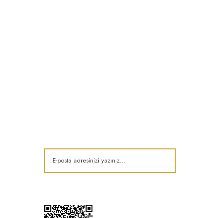
E-Bülten
Kampanya ve fırsatlardan haberdar olun!
t
k