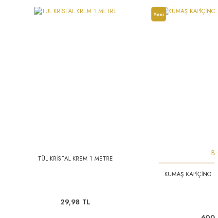
Yeni
Ba
TÜL KRİSTAL KREM 1 METRE
KUMAŞ KAPİÇİNO T
29,98 TL
600,