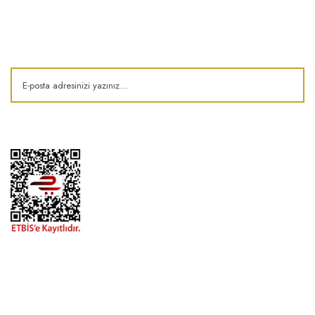
E-Bülten
Kampanya ve fırsatlardan haberdar olun!
1974'den bu zamana.. ® Barok Bonbon | Tüm hakları saklıdır. Kredi kartı
bilgileriniz 256bit SSL sertifikası ile korunmaktadır..