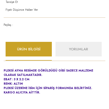
Tavsiye Et
Fiyatı Düşünce Haber Ver
Paylaş :
ÜRÜN BİLGİSİ
YORUMLAR
PLEKSİ AYNA RESİMDE GÖRÜLDÜĞÜ GİBİ SADECE MALZEME
OLARAK SATILMAKTADIR.
EBAT: 3 X 2.2 CM
RENK: ALTIN
PLEKSİ ÜZERİNE İSİM İÇİN SİPARİŞ FORMUNDA BELİRTİNİZ.
KARGO ALICIYA AİTTİR.