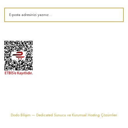
1974'den bu zamana.. ® Barok Bonbon | Tüm hakları saklıdır. Kredi kartı
bilgileriniz 256bit SSL sertifikası ile korunmaktadır..
Dodo Bilişim — Dedicated Sunucu ve Kurumsal Hosting Çözümleri