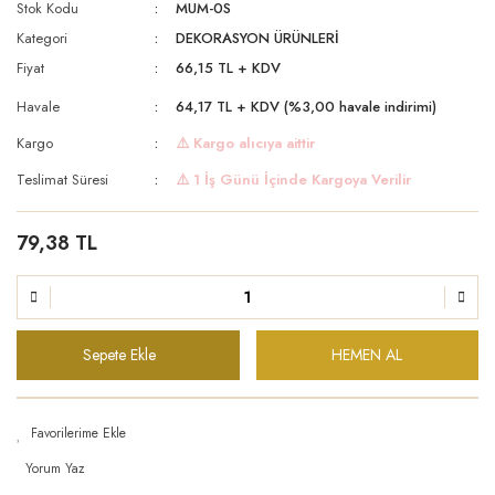
Stok Kodu
MUM-0S
Kategori
DEKORASYON ÜRÜNLERİ
Fiyat
66,15 TL + KDV
Havale
64,17 TL + KDV (%3,00 havale indirimi)
Kargo
⚠️ Kargo alıcıya aittir
Teslimat Süresi
⚠️ 1 İş Günü İçinde Kargoya Verilir
79,38 TL
Sepete Ekle
HEMEN AL
Yorum Yaz