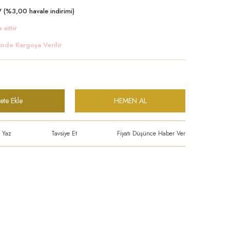
 (%3,00 havale indirimi)
 aittir
inde Kargoya Verilir
ete Ekle
HEMEN AL
 Yaz
Tavsiye Et
Fiyatı Düşünce Haber Ver