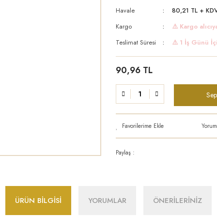
Havale
80,21 TL + KDV
Kargo
⚠️ Kargo alıcıya
Teslimat Süresi
⚠️ 1 İş Günü İç
90,96 TL
Sep
Yorum
Paylaş :
ÜRÜN BİLGİSİ
YORUMLAR
ÖNERİLERİNİZ