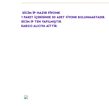
SİCİM İP
HAZIR FİYONK
1 PAKET İÇERİSİNDE 50 ADET FİYONK BULUNMAKTADIR.
SİCİM İP TEN YAPILMIŞTIR.
KARGO ALICIYA AİTTİR.
Kurumsa
Hakkımız
Vizyon
Şarkhan Cadde Dükkan,