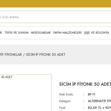
İK
TEPSİ VE SUNUM
AKSESUARLAR
YAPIM MALZEMELERİ
ŞİŞE VE KOLONYA
TİF FİYONKLAR
SİCİM İP FİYONK 50 ADET
SİCİM İP FİYONK 50 ADE
Stok Kodu
BF-11
Kategori
ALTERNATİF F
Fiyat
82,69 TL + KD