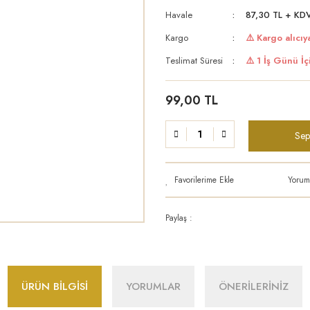
Havale
87,30 TL + KDV
Kargo
⚠️ Kargo alıcıya
Teslimat Süresi
⚠️ 1 İş Günü İç
99,00 TL
Sep
Yorum
Paylaş :
ÜRÜN BİLGİSİ
YORUMLAR
ÖNERİLERİNİZ