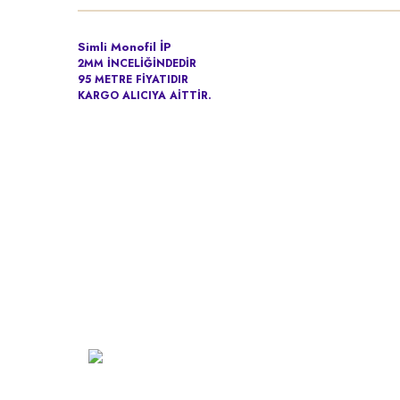
Simli Monofil İP
2MM İNCELİĞİNDEDİR
95 METRE FİYATIDIR
KARGO ALICIYA AİTTİR.
Kurumsa
Hakkımız
Vizyon
Şarkhan Cadde Dükkan,