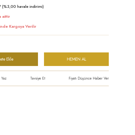
 (%3,00 havale indirimi)
 aittir
inde Kargoya Verilir
ete Ekle
HEMEN AL
 Yaz
Tavsiye Et
Fiyatı Düşünce Haber Ver