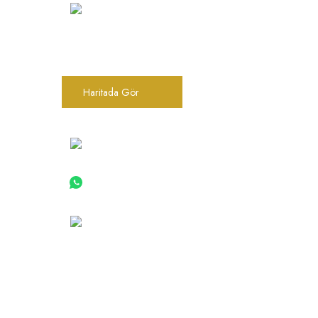
Hakkımız
Vizyon
Şarkhan Cadde Dükkan,
Tahtakale, Vasıf Çınar Cd. 17B, 34116
Misyon
Fatih/İstanbul
İletişim
Haritada Gör
Yardım
0(212) 522 06 22
K.V.K.K
0 (533) 030 96 97
Gizlilik ve
Sipariş Tak
info@barokbonbon.com.tr
Yeni Üyelik