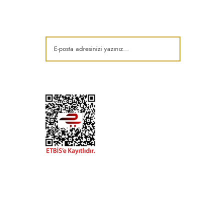
Kampanya ve fırsatlardan haberdar olun!
t
k