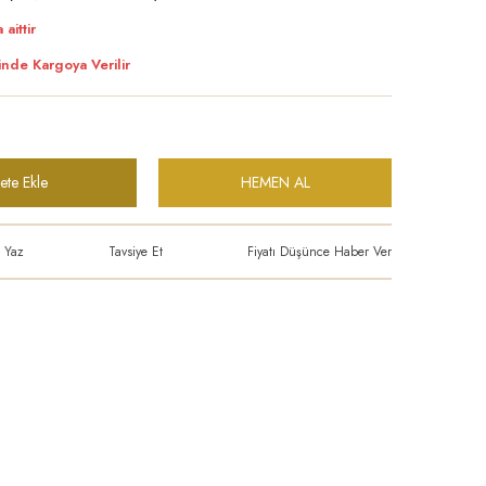
 aittir
inde Kargoya Verilir
ete Ekle
HEMEN AL
 Yaz
Tavsiye Et
Fiyatı Düşünce Haber Ver