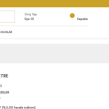
Giriş Yap
Üye Ol
Sepetim
MUMLAR
ETRE
DO
ZELER
V
 (%3,00 havale indirimi)