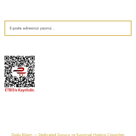
Kampanya ve fırsatlardan haberdar olun!
1974'den bu zamana.. ® Barok Bonbon | Tüm hakları saklıdır. Kredi kartı
bilgileriniz 256bit SSL sertifikası ile korunmaktadır..
Dodo Bilişim — Dedicated Sunucu ve Kurumsal Hosting Çözümleri