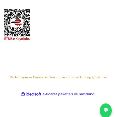
1974'den bu zamana.. ® Barok Bonbon | Tüm hakları saklıdır. Kredi kartı
bilgileriniz 256bit SSL sertifikası ile korunmaktadır..
Dodo Bilişim — Dedicated Sunucu ve Kurumsal Hosting Çözümleri
ile
ideasoft
e-
hazırlandı.
ticaret
paketleri
💬