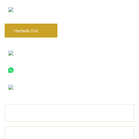
Şarkhan Cadde Dükkan,
Tahtakale, Vasıf Çınar Cd. 17B, 34116
Fatih/İstanbul
Haritada Gör
0(212) 522 06 22
0 (533) 030 96 97
info@barokbonbon.com.tr
Kurumsal
Ürünler