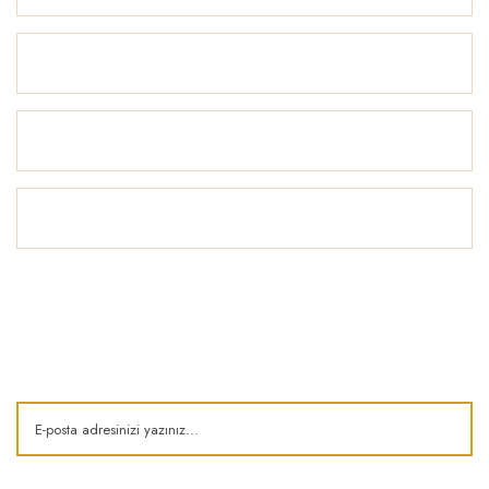
Alışveriş
Yardım
İlham Köşesi
E-Bülten
Kampanya ve fırsatlardan haberdar olun!