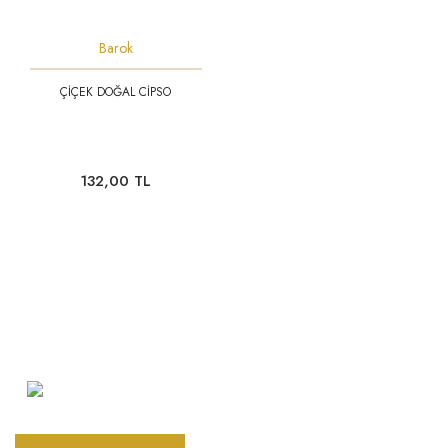
Barok
ÇİÇEK DOĞAL CİPSO
132,00 TL
Şarkhan Cadde Dükkan,
Tahtakale, Vasıf Çınar Cd. 17B, 34116
Fatih/İstanbul