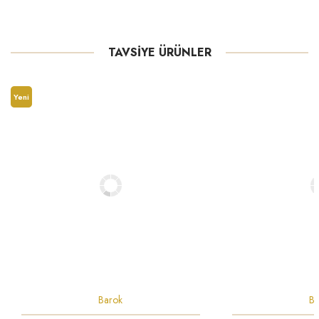
TAVSİYE ÜRÜNLER
Yeni
Barok
Ba