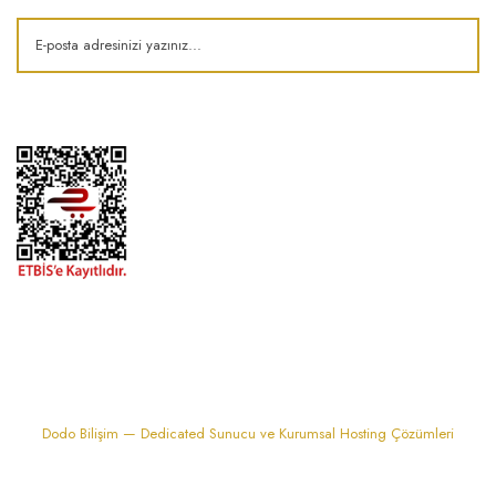
1974'den bu zamana.. ® Barok Bonbon | Tüm hakları saklıdır. Kredi kartı
bilgileriniz 256bit SSL sertifikası ile korunmaktadır..
Dodo Bilişim — Dedicated Sunucu ve Kurumsal Hosting Çözümleri