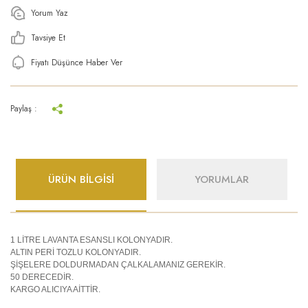
Yorum Yaz
Tavsiye Et
Fiyatı Düşünce Haber Ver
Paylaş :
ÜRÜN BİLGİSİ
YORUMLAR
1 LİTRE LAVANTA ESANSLI KOLONYADIR.
ALTIN PERİ TOZLU KOLONYADIR.
ŞİŞELERE DOLDURMADAN ÇALKALAMANIZ GEREKİR.
50 DERECEDİR.
KARGO ALICIYA AİTTİR.