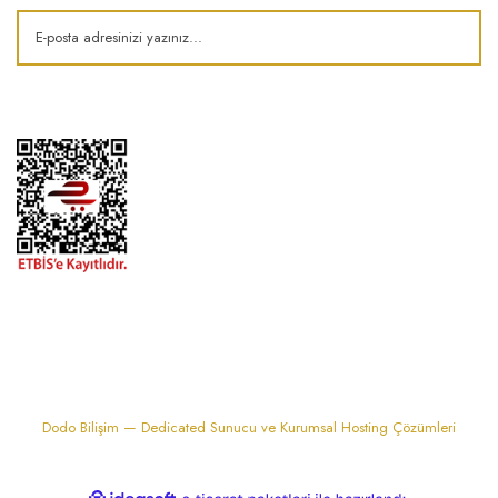
1974'den bu zamana.. ® Barok Bonbon | Tüm hakları saklıdır. Kredi kartı
bilgileriniz 256bit SSL sertifikası ile korunmaktadır..
Dodo Bilişim — Dedicated Sunucu ve Kurumsal Hosting Çözümleri