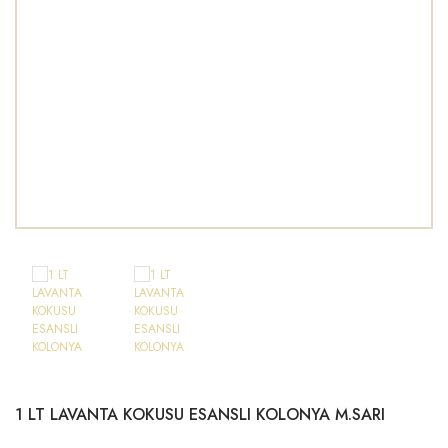
PELUŞ AYICIK
KUMAŞLAR
POLYESTER BİBLOLAR
METAL MODELLER
TÜYLER
SABUNLAR
YELPAZELER
1 LT LAVANTA KOKUSU ESANSLI KOLONYA M.SARI