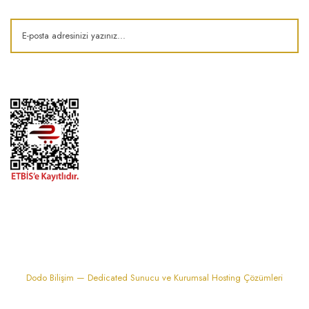
1974'den bu zamana.. ® Barok Bonbon | Tüm hakları saklıdır. Kredi kartı
bilgileriniz 256bit SSL sertifikası ile korunmaktadır..
Dodo Bilişim — Dedicated Sunucu ve Kurumsal Hosting Çözümleri