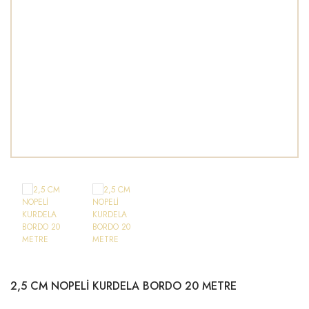
PELUŞ AYICIK
KUMAŞLAR
POLYESTER BİBLOLAR
METAL MODELLER
TÜYLER
SABUNLAR
YELPAZELER
2,5 CM NOPELİ KURDELA BORDO 20 METRE