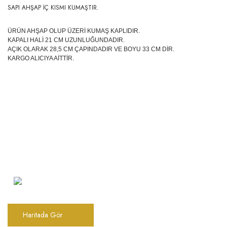
SAPI AHŞAP İÇ KISMI KUMAŞTIR.
ÜRÜN AHŞAP OLUP ÜZERİ KUMAŞ KAPLIDIR.
KAPALI HALİ 21 CM UZUNLUĞUNDADIR.
AÇIK OLARAK 28,5 CM ÇAPINDADIR VE BOYU 33 CM DİR.
KARGO ALICIYA AİTTİR.
Şarkhan Cadde Dükkan,
Tahtakale, Vasıf Çınar Cd. 17B, 34116
Fatih/İstanbul
Haritada Gör