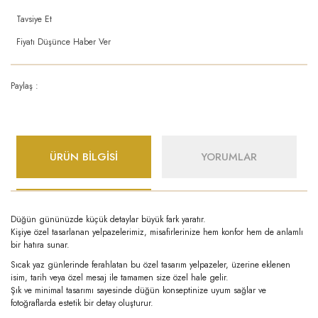
Tavsiye Et
Fiyatı Düşünce Haber Ver
Paylaş :
ÜRÜN BİLGİSİ
YORUMLAR
Düğün gününüzde küçük detaylar büyük fark yaratır.
Kişiye özel tasarlanan yelpazelerimiz, misafirlerinize hem konfor hem de anlamlı
bir hatıra sunar.
Sıcak yaz günlerinde ferahlatan bu özel tasarım yelpazeler, üzerine eklenen
isim, tarih veya özel mesaj ile tamamen size özel hale gelir.
Şık ve minimal tasarımı sayesinde düğün konseptinize uyum sağlar ve
fotoğraflarda estetik bir detay oluşturur.