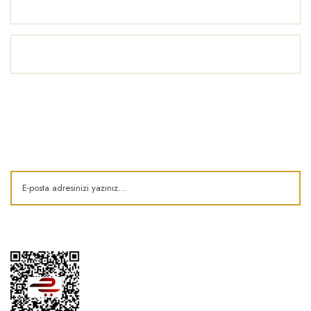
Yardım
İlham Köşesi
E-Bülten
Kampanya ve fırsatlardan haberdar olun!