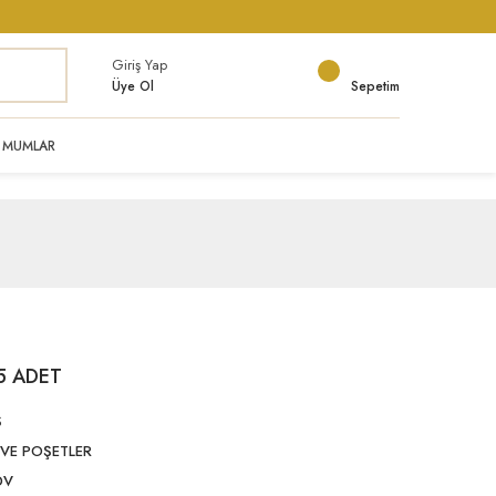
Giriş Yap
Üye Ol
Sepetim
MUMLAR
5 ADET
Ş
VE POŞETLER
DV