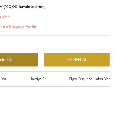
V (%3,00 havale indirimi)
 aittir
inde Kargoya Verilir
ete Ekle
HEMEN AL
 Yaz
Tavsiye Et
Fiyatı Düşünce Haber Ver