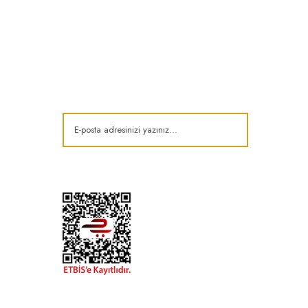
E-Bülten
Kampanya ve fırsatlardan haberdar olun!
t
k