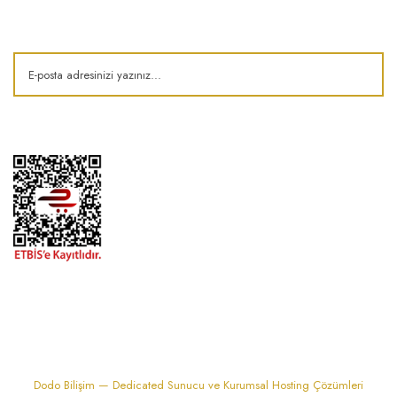
Kampanya ve fırsatlardan haberdar olun!
1974'den bu zamana.. ® Barok Bonbon | Tüm hakları saklıdır. Kredi kartı
bilgileriniz 256bit SSL sertifikası ile korunmaktadır..
Dodo Bilişim — Dedicated Sunucu ve Kurumsal Hosting Çözümleri